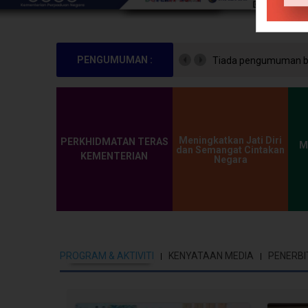
Tiada pengumuman buat 
PENGUMUMAN :
Meningkatkan Jati Diri
PERKHIDMATAN TERAS
M
dan Semangat Cintakan
KEMENTERIAN
Negara
PROGRAM & AKTIVITI
KENYATAAN MEDIA
PENERBI