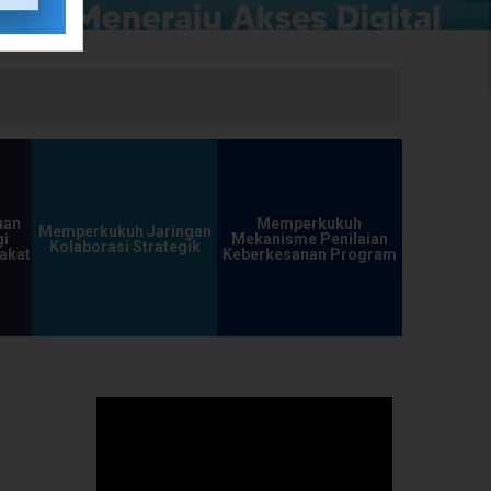
uan
Memperkukuh
Memperkukuh Jaringan
i
Mekanisme Penilaian
Kolaborasi Strategik
akat
Keberkesanan Program