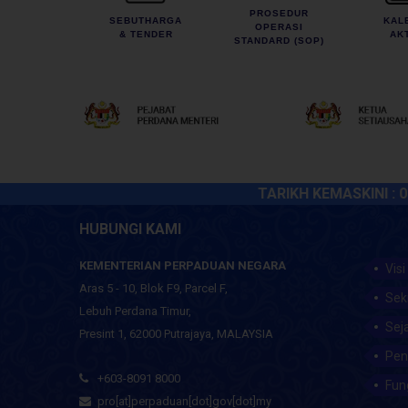
PROSEDUR
SEBUTHARGA
KAL
OPERASI
& TENDER
AKT
STANDARD (SOP)
TARIKH KEMASKINI :
07 Ogo
HUBUNGI KAMI
KEMENTERIAN PERPADUAN NEGARA
Visi
Aras 5 - 10, Blok F9, Parcel F,
Sek
Lebuh Perdana Timur,
Sej
Presint 1, 62000 Putrajaya, MALAYSIA
Pen
+603-8091 8000
Fun
pro[at]perpaduan[dot]gov[dot]my