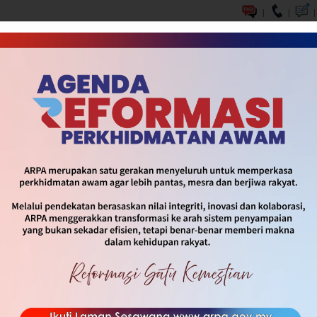
|
|
|
DASAR & INISIATIF
SOP & INFOGRAFIK
MEDIA
HUBUNG