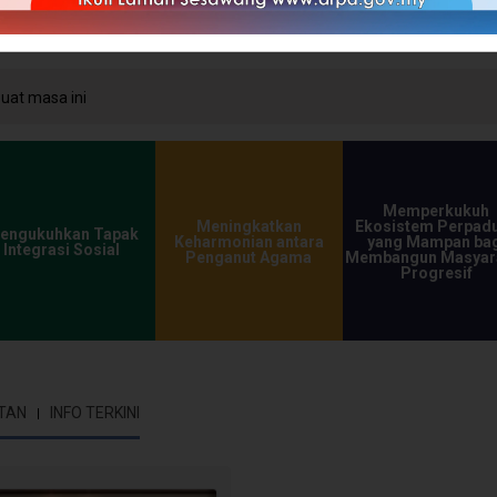
masa ini
Memperkukuh
Meningkatkan
Ekosistem Perpad
engukuhkan Tapak
Keharmonian antara
yang Mampan bag
Integrasi Sosial
Penganut Agama
Membangun Masyar
Progresif
TAN
INFO TERKINI