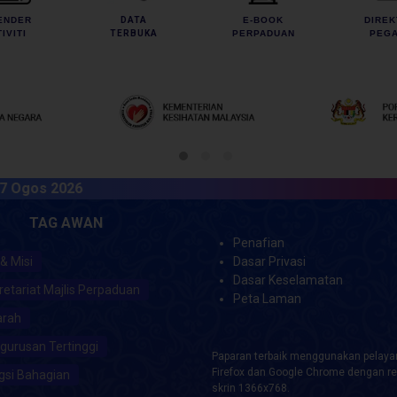
ENDER
DATA
E-BOOK
DIREK
IVITI
TERBUKA
PERPADUAN
PEGA
s 2026
TAG AWAN
Penafian
 & Misi
Dasar Privasi
Dasar Keselamatan
retariat Majlis Perpaduan
Peta Laman
arah
gurusan Tertinggi
Paparan terbaik menggunakan pelayar
Firefox dan Google Chrome dengan re
gsi Bahagian
skrin 1366x768.