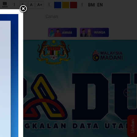
|
|
|
BM
EN
A-
A
A+
Carian...
×
I KAMI
Undian