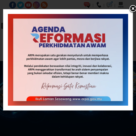
|
|
|
BM
EN
A-
A
A+
Carian...