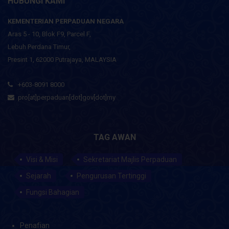
HUBUNGI KAMI
KEMENTERIAN PERPADUAN NEGARA
Aras 5 - 10, Blok F9, Parcel F,
Lebuh Perdana Timur,
Presint 1, 62000 Putrajaya, MALAYSIA
+603-8091 8000
pro[at]perpaduan[dot]gov[dot]my
TAG AWAN
Visi & Misi
Sekretariat Majlis Perpaduan
Sejarah
Pengurusan Tertinggi
Fungsi Bahagian
Penafian