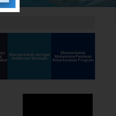
uan
Memperkukuh
Memperkukuh Jaringan
i
Mekanisme Penilaian
Kolaborasi Strategik
akat
Keberkesanan Program