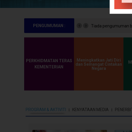
PENGUMUMAN :
Tiada pengumuman bu
Meningkatkan Jati Diri
PERKHIDMATAN TERAS
M
dan Semangat Cintakan
KEMENTERIAN
Negara
PROGRAM & AKTIVITI
KENYATAAN MEDIA
PENERBI