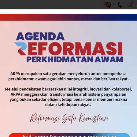
|
|
|
DASAR & INISIATIF
SOP & INFOGRAFIK
MEDIA
HUBUNG