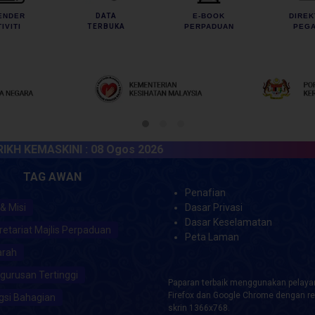
ENDER
DATA
E-BOOK
DIREK
IVITI
TERBUKA
PERPADUAN
PEGA
EMASKINI :
08 Ogos 2026
TAG AWAN
Penafian
 & Misi
Dasar Privasi
Dasar Keselamatan
retariat Majlis Perpaduan
Peta Laman
arah
gurusan Tertinggi
Paparan terbaik menggunakan pelayar
Firefox dan Google Chrome dengan re
gsi Bahagian
skrin 1366x768.