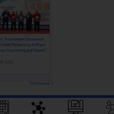
m “Roundtable Discussion
i-Faith Partnership in Praxis
an Flourishing and Dignity”
08-2026
[Seterusnya...]
Pautan Pantas