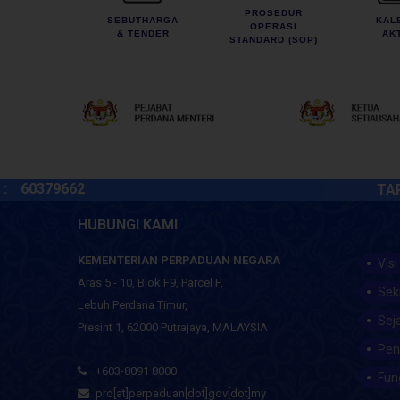
PROSEDUR
SEBUTHARGA
KAL
OPERASI
& TENDER
AKT
STANDARD (SOP)
379662
TARIKH K
HUBUNGI KAMI
KEMENTERIAN PERPADUAN NEGARA
Visi
Aras 5 - 10, Blok F9, Parcel F,
Sek
Lebuh Perdana Timur,
Sej
Presint 1, 62000 Putrajaya, MALAYSIA
Pen
+603-8091 8000
Fun
pro[at]perpaduan[dot]gov[dot]my