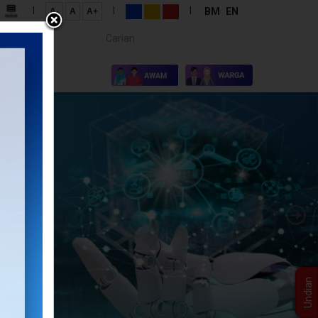
|
|
|
BM
EN
A-
A
A+
Carian...
×
I KAMI
Undian