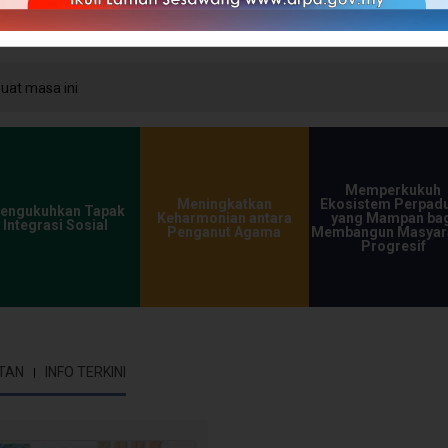
at masa ini
Memperkukuh
Meningkatkan
Ekosistem Perpad
engukuhkan Tapak
Keharmonian antara
yang Mampan bag
Integrasi Sosial
Penganut Agama
Membangun Masyar
Progresif
TAN
INFO TERKINI