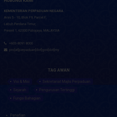
HUBUNGI KAMI
KEMENTERIAN PERPADUAN NEGARA
Aras 5 - 10, Blok F9, Parcel F,
Lebuh Perdana Timur,
Presint 1, 62000 Putrajaya, MALAYSIA
+603-8091 8000
pro[at]perpaduan[dot]gov[dot]my
TAG AWAN
Visi & Misi
Sekretariat Majlis Perpaduan
Sejarah
Pengurusan Tertinggi
Fungsi Bahagian
Penafian