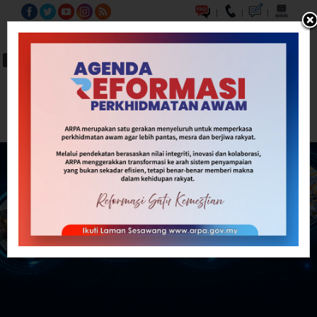
|
|
|
BM
EN
A-
A
A+
Carian...