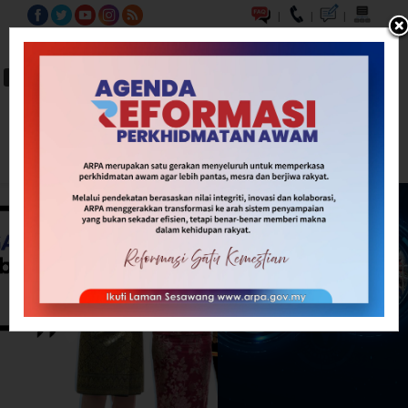
|
|
|
BM
EN
A-
A
A+
Carian...