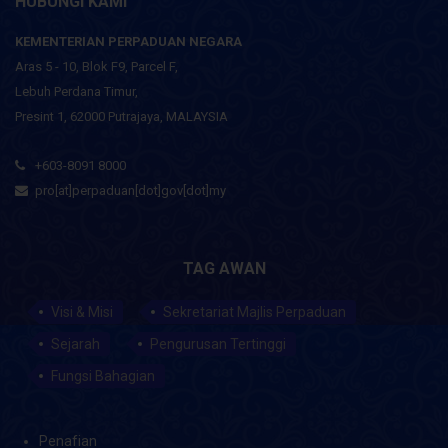
HUBUNGI KAMI
KEMENTERIAN PERPADUAN NEGARA
Aras 5 - 10, Blok F9, Parcel F,
Lebuh Perdana Timur,
Presint 1, 62000 Putrajaya, MALAYSIA
+603-8091 8000
pro[at]perpaduan[dot]gov[dot]my
TAG AWAN
Visi & Misi
Sekretariat Majlis Perpaduan
Sejarah
Pengurusan Tertinggi
Fungsi Bahagian
Penafian