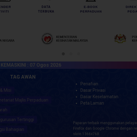
ENDER
DATA
E-BOOK
DIREK
IVITI
TERBUKA
PERPADUAN
PEGA
KINI :
07 Ogos 2026
TAG AWAN
Penafian
 & Misi
Dasar Privasi
Dasar Keselamatan
retariat Majlis Perpaduan
Peta Laman
arah
gurusan Tertinggi
Paparan terbaik menggunakan pelayar
Firefox dan Google Chrome dengan re
gsi Bahagian
skrin 1366x768.