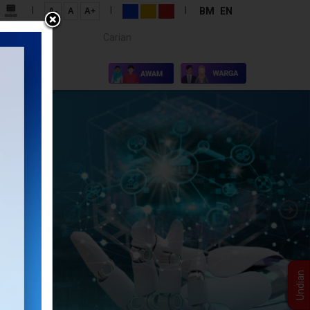
|
|
|
BM
EN
A-
A
A+
Carian...
×
I KAMI
Undian