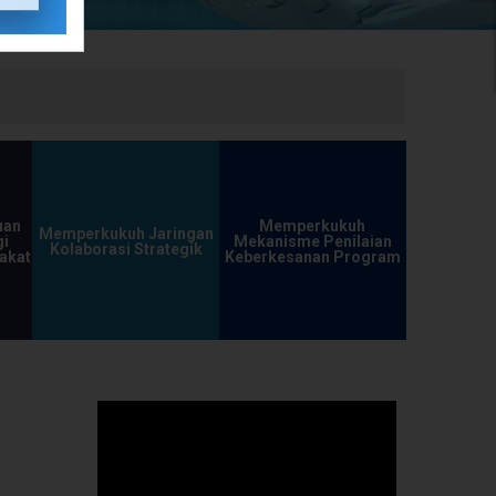
uan
Memperkukuh
Memperkukuh Jaringan
i
Mekanisme Penilaian
Kolaborasi Strategik
akat
Keberkesanan Program