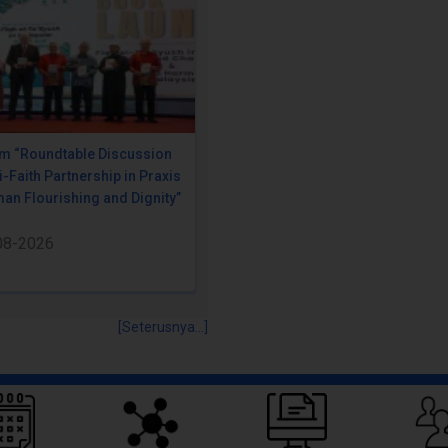
m “Roundtable Discussion
i-Faith Partnership in Praxis
an Flourishing and Dignity”
08-2026
[Seterusnya...]
Pautan Pantas