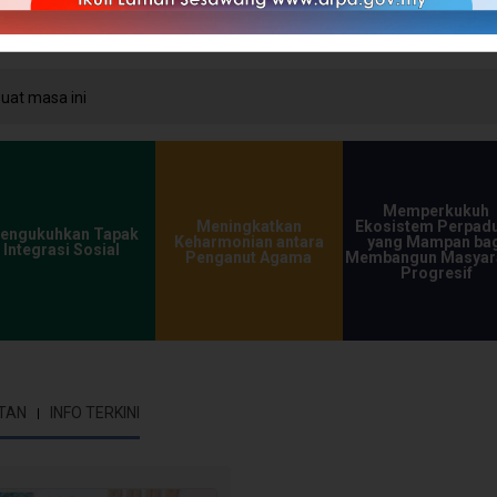
at masa ini
Memperkukuh
Meningkatkan
Ekosistem Perpad
engukuhkan Tapak
Keharmonian antara
yang Mampan bag
Integrasi Sosial
Penganut Agama
Membangun Masyar
Progresif
TAN
INFO TERKINI