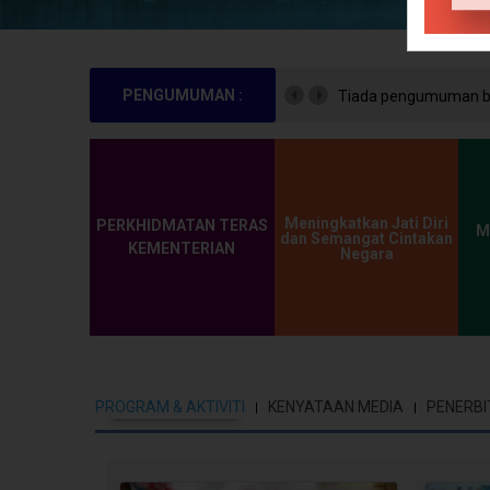
PENGUMUMAN :
Tiada pengumuman bu
Meningkatkan Jati Diri
PERKHIDMATAN TERAS
M
dan Semangat Cintakan
KEMENTERIAN
Negara
PROGRAM & AKTIVITI
KENYATAAN MEDIA
PENERBI