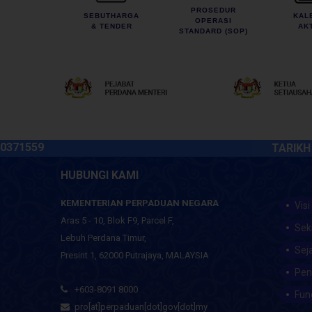
PROSEDUR
SEBUTHARGA
KAL
OPERASI
& TENDER
AKT
STANDARD (SOP)
59
TARIKH KEMAS
HUBUNGI KAMI
KEMENTERIAN PERPADUAN NEGARA
Visi
Aras 5 - 10, Blok F9, Parcel F,
Sek
Lebuh Perdana Timur,
Sej
Presint 1, 62000 Putrajaya, MALAYSIA
Pen
+603-8091 8000
Fun
pro[at]perpaduan[dot]gov[dot]my