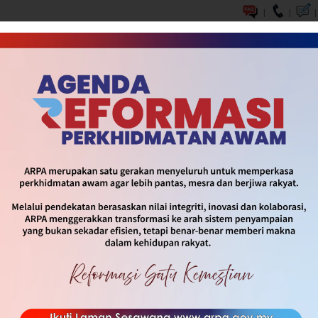
|
|
|
DASAR & INISIATIF
SOP & INFOGRAFIK
MEDIA
HUBUNG