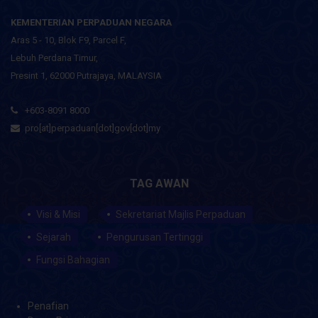
HUBUNGI KAMI
KEMENTERIAN PERPADUAN NEGARA
Aras 5 - 10, Blok F9, Parcel F,
Lebuh Perdana Timur,
Presint 1, 62000 Putrajaya, MALAYSIA
+603-8091 8000
pro[at]perpaduan[dot]gov[dot]my
TAG AWAN
Visi & Misi
Sekretariat Majlis Perpaduan
Sejarah
Pengurusan Tertinggi
Fungsi Bahagian
Penafian