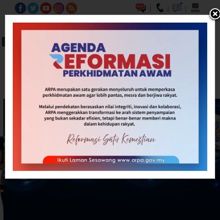
|
|
|
BM
EN
A-
A
A+
Carian...