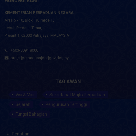
HUBUNGI KAMI
KEMENTERIAN PERPADUAN NEGARA
Aras 5 - 10, Blok F9, Parcel F,
Lebuh Perdana Timur,
Presint 1, 62000 Putrajaya, MALAYSIA
+603-8091 8000
pro[at]perpaduan[dot]gov[dot]my
TAG AWAN
Visi & Misi
Sekretariat Majlis Perpaduan
Sejarah
Pengurusan Tertinggi
Fungsi Bahagian
Penafian