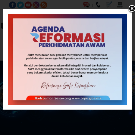
|
|
|
BM
EN
A-
A
A+
Carian...