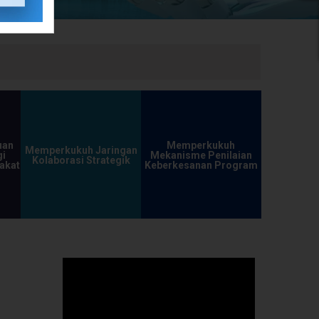
uan
Memperkukuh
Memperkukuh Jaringan
i
Mekanisme Penilaian
Kolaborasi Strategik
akat
Keberkesanan Program