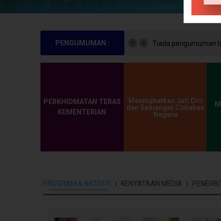
PENGUMUMAN :
Tiada pengumuman bu
Meningkatkan Jati Diri
PERKHIDMATAN TERAS
M
dan Semangat Cintakan
KEMENTERIAN
Negara
PROGRAM & AKTIVITI
KENYATAAN MEDIA
PENERBI