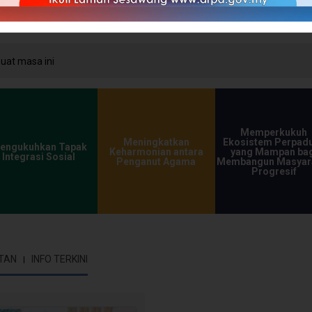
at masa ini
Memperkukuh
Meningkatkan
Ekosistem Perpad
engukuhkan Tapak
Keharmonian antara
yang Mampan bag
Integrasi Sosial
Penganut Agama
Membangun Masyar
Progresif
TAN
INFO TERKINI