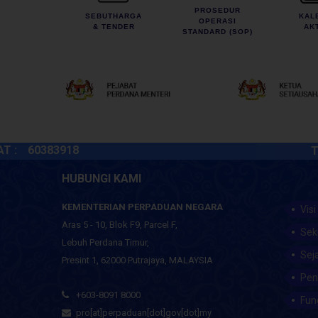
PROSEDUR
SEBUTHARGA
KAL
OPERASI
& TENDER
AKT
STANDARD (SOP)
60383918
TARIKH
HUBUNGI KAMI
KEMENTERIAN PERPADUAN NEGARA
Visi
Aras 5 - 10, Blok F9, Parcel F,
Sek
Lebuh Perdana Timur,
Sej
Presint 1, 62000 Putrajaya, MALAYSIA
Pen
+603-8091 8000
Fun
pro[at]perpaduan[dot]gov[dot]my