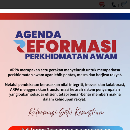
|
|
|
DASAR & INISIATIF
SOP & INFOGRAFIK
MEDIA
HUBUNG