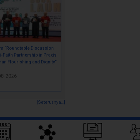
m “Roundtable Discussion
i-Faith Partnership in Praxis
an Flourishing and Dignity”
08-2026
[Seterusnya...]
Pautan Pantas