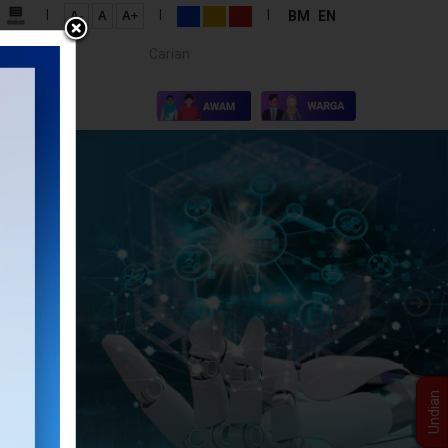
|
|
|
BM
EN
A-
A
A+
Carian...
×
I KAMI
Undian