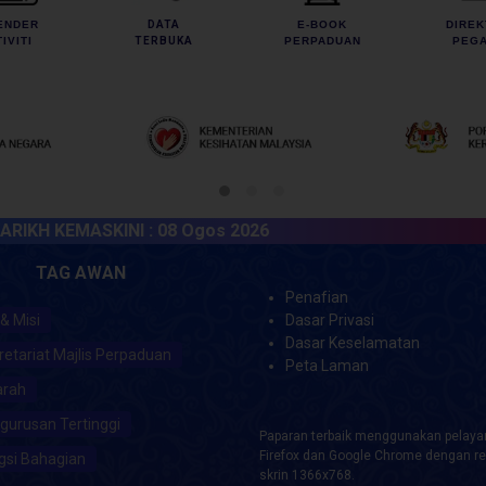
ENDER
DATA
E-BOOK
DIREK
IVITI
TERBUKA
PERPADUAN
PEGA
 KEMASKINI :
08 Ogos 2026
TAG AWAN
Penafian
 & Misi
Dasar Privasi
Dasar Keselamatan
retariat Majlis Perpaduan
Peta Laman
arah
gurusan Tertinggi
Paparan terbaik menggunakan pelayar
Firefox dan Google Chrome dengan re
gsi Bahagian
skrin 1366x768.