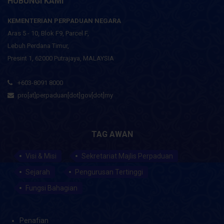
HUBUNGI KAMI
KEMENTERIAN PERPADUAN NEGARA
Aras 5 - 10, Blok F9, Parcel F,
Lebuh Perdana Timur,
Presint 1, 62000 Putrajaya, MALAYSIA
+603-8091 8000
pro[at]perpaduan[dot]gov[dot]my
TAG AWAN
Visi & Misi
Sekretariat Majlis Perpaduan
Sejarah
Pengurusan Tertinggi
Fungsi Bahagian
Penafian