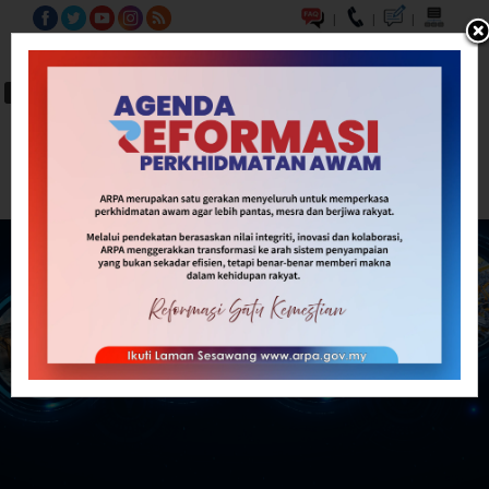
|
|
|
BM
EN
A-
A
A+
Carian...