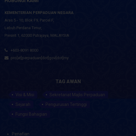
HUBUNGI KAMI
KEMENTERIAN PERPADUAN NEGARA
Aras 5 - 10, Blok F9, Parcel F,
Lebuh Perdana Timur,
Presint 1, 62000 Putrajaya, MALAYSIA
+603-8091 8000
pro[at]perpaduan[dot]gov[dot]my
TAG AWAN
Visi & Misi
Sekretariat Majlis Perpaduan
Sejarah
Pengurusan Tertinggi
Fungsi Bahagian
Penafian