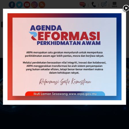
|
|
|
BM
EN
A-
A
A+
Carian...