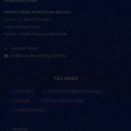
HUBUNGI KAMI
KEMENTERIAN PERPADUAN NEGARA
Aras 5 - 10, Blok F9, Parcel F,
Lebuh Perdana Timur,
Presint 1, 62000 Putrajaya, MALAYSIA
+603-8091 8000
pro[at]perpaduan[dot]gov[dot]my
TAG AWAN
Visi & Misi
Sekretariat Majlis Perpaduan
Sejarah
Pengurusan Tertinggi
Fungsi Bahagian
Penafian