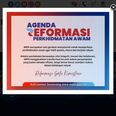
|
|
|
BM
EN
A-
A
A+
Carian...