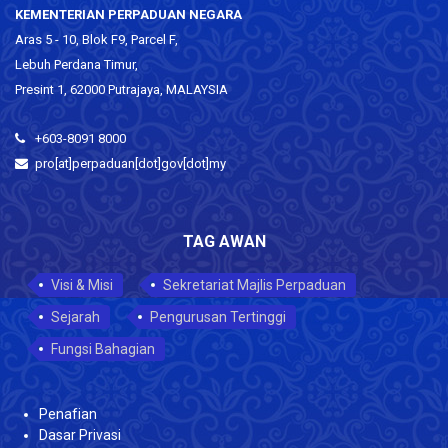
KEMENTERIAN PERPADUAN NEGARA
Aras 5 - 10, Blok F9, Parcel F,
Lebuh Perdana Timur,
Presint 1, 62000 Putrajaya, MALAYSIA
+603-8091 8000
pro[at]perpaduan[dot]gov[dot]my
TAG AWAN
Visi & Misi
Sekretariat Majlis Perpaduan
Sejarah
Pengurusan Tertinggi
Fungsi Bahagian
Penafian
Dasar Privasi