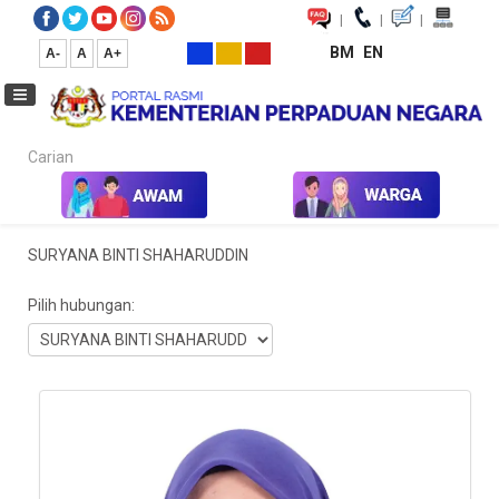
|
|
|
BM
EN
A-
A
A+
Carian...
Laman Utama
SURYANA BINTI SHAHARUDDIN
Pilih hubungan:
Kedudukan: