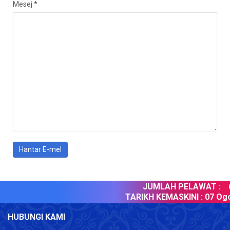
Mesej
*
Hantar E-mel
JUMLAH PELAWAT :
6
TARIKH KEMASKINI :
07 Ogo
HUBUNGI KAMI