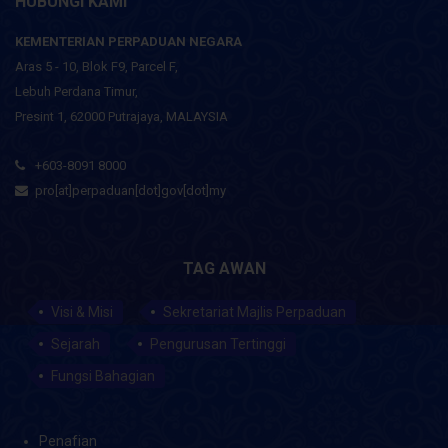
HUBUNGI KAMI
KEMENTERIAN PERPADUAN NEGARA
Aras 5 - 10, Blok F9, Parcel F,
Lebuh Perdana Timur,
Presint 1, 62000 Putrajaya, MALAYSIA
+603-8091 8000
pro[at]perpaduan[dot]gov[dot]my
TAG AWAN
Visi & Misi
Sekretariat Majlis Perpaduan
Sejarah
Pengurusan Tertinggi
Fungsi Bahagian
Penafian