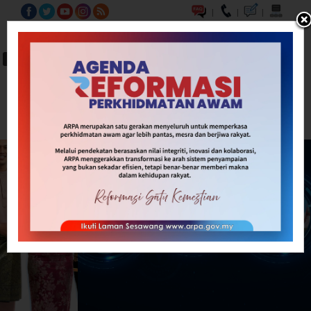
|
|
|
BM
EN
A-
A
A+
Carian...