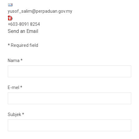
yusof_salim@perpaduan.gov.my
+603-8091 8254
Send an Email
*
Required field
Nama
*
E-mel
*
Subjek
*