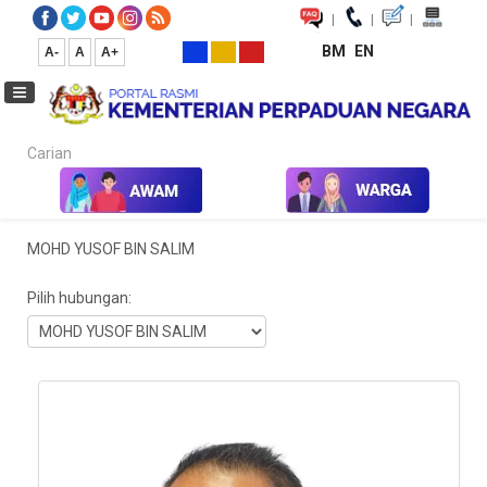
|
|
|
BM
EN
A-
A
A+
Carian...
Laman Utama
MOHD YUSOF BIN SALIM
Pilih hubungan:
Kedudukan: