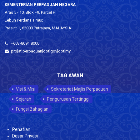
KEMENTERIAN PERPADUAN NEGARA
Aras 5 - 10, Blok F9, Parcel F,
Lebuh Perdana Timur,
Presint 1, 62000 Putrajaya, MALAYSIA
+603-8091 8000
pro[at]perpaduan[dot]gov[dot]my
TAG AWAN
Visi & Misi
Sekretariat Majlis Perpaduan
Sejarah
Pengurusan Tertinggi
Fungsi Bahagian
Penafian
Dasar Privasi