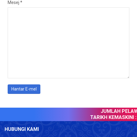
Mesej
*
Hantar E-mel
JUMLAH PELAWA
TARIKH KEMASKINI :
0
HUBUNGI KAMI