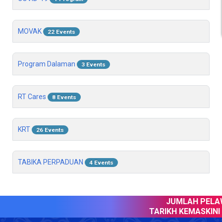
MOVAK
22 Events
Program Dalaman
3 Events
RT Cares
8 Events
KRT
26 Events
TABIKA PERPADUAN
4 Events
JUMLAH PELAW
TARIKH KEMASKINI 