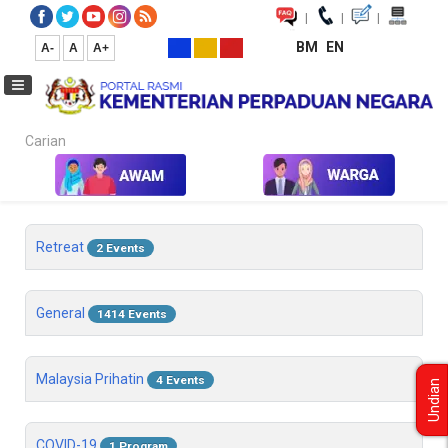
|
|
|
BM
EN
A-
A
A+
Carian...
Laman Utama
Retreat
2 Events
General
1414 Events
Malaysia Prihatin
4 Events
Undian
COVID-19
1 Program