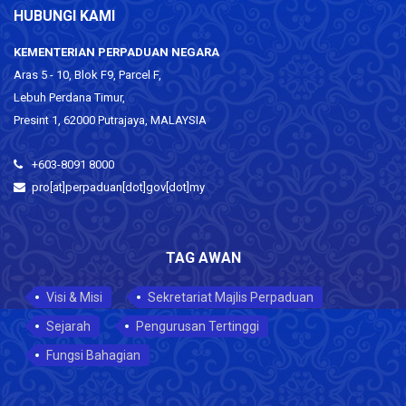
HUBUNGI KAMI
KEMENTERIAN PERPADUAN NEGARA
Aras 5 - 10, Blok F9, Parcel F,
Lebuh Perdana Timur,
Presint 1, 62000 Putrajaya, MALAYSIA
+603-8091 8000
pro[at]perpaduan[dot]gov[dot]my
TAG AWAN
Visi & Misi
Sekretariat Majlis Perpaduan
Sejarah
Pengurusan Tertinggi
Fungsi Bahagian