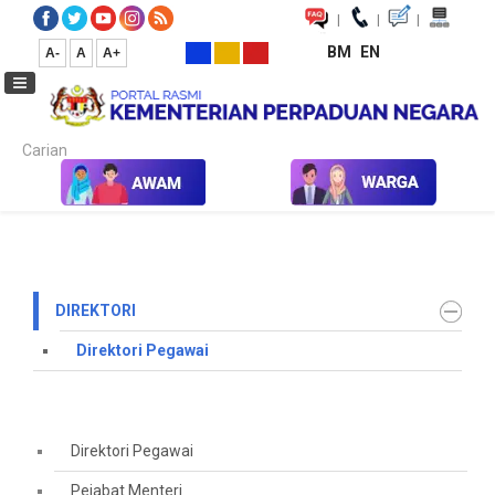
|
|
|
BM
EN
A-
A
A+
Carian...
Laman Utama
Hubungi Kami
Direktori
Direktori Pegawai
DIREKTORI
Direktori Pegawai
Direktori Pegawai
Pejabat Menteri