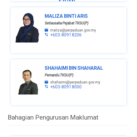
AZHAN
BIN MD.
AMIR
MALIZA BINTI ARIS
Timbalan
Setiausaha Pejabat TKSU(P)
Ketua
maliza@perpaduan.gov.my
+603-8091 8206
Setiausaha
(Pengurusan)
azhan.amir@perpaduan.gov.my
+603-
8091 8031
SHAHAIMI BIN SHAHARAL
Pemandu TKSU(P)
shahaimi@perpaduan.gov.my
+603-8091 8000
Bahagian Pengurusan Maklumat