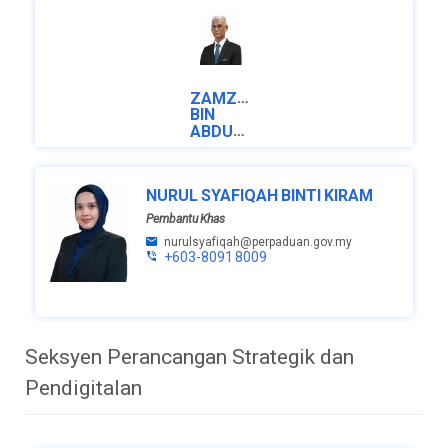
ZAMZURI
BIN
ABDULLAH
Setiausaha
Bahagian
NURUL SYAFIQAH BINTI KIRAM
zamzuri@perpaduan.gov.my
Pembantu Khas
+603-
8091 8011
nurulsyafiqah@perpaduan.gov.my
+603-8091 8009
Seksyen Perancangan Strategik dan
Pendigitalan