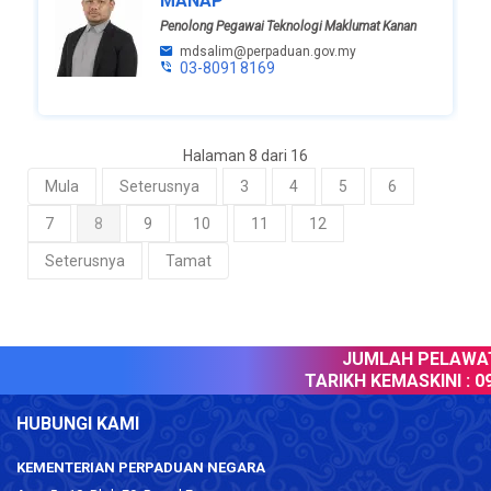
MANAP
Penolong Pegawai Teknologi Maklumat Kanan
mdsalim@perpaduan.gov.my
03-8091 8169
Halaman 8 dari 16
Mula
Seterusnya
3
4
5
6
7
8
9
10
11
12
Seterusnya
Tamat
JUMLAH PELAWAT 
TARIKH KEMASKINI :
09 
HUBUNGI KAMI
KEMENTERIAN PERPADUAN NEGARA