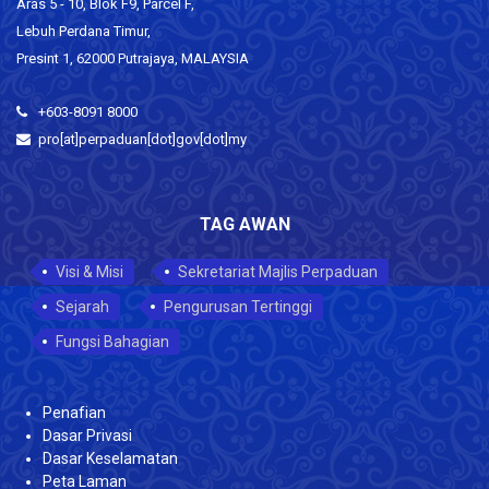
Aras 5 - 10, Blok F9, Parcel F,
Lebuh Perdana Timur,
Presint 1, 62000 Putrajaya, MALAYSIA
+603-8091 8000
pro[at]perpaduan[dot]gov[dot]my
TAG AWAN
Visi & Misi
Sekretariat Majlis Perpaduan
Sejarah
Pengurusan Tertinggi
Fungsi Bahagian
Penafian
Dasar Privasi
Dasar Keselamatan
Peta Laman