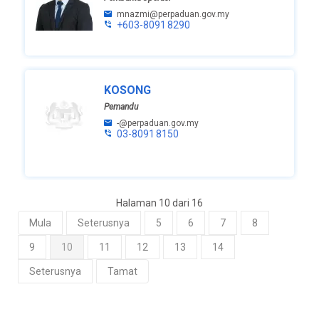
mnazmi@perpaduan.gov.my
+603-8091 8290
KOSONG
Pemandu
-@perpaduan.gov.my
03-8091 8150
Halaman 10 dari 16
Mula
Seterusnya
5
6
7
8
9
10
11
12
13
14
Seterusnya
Tamat