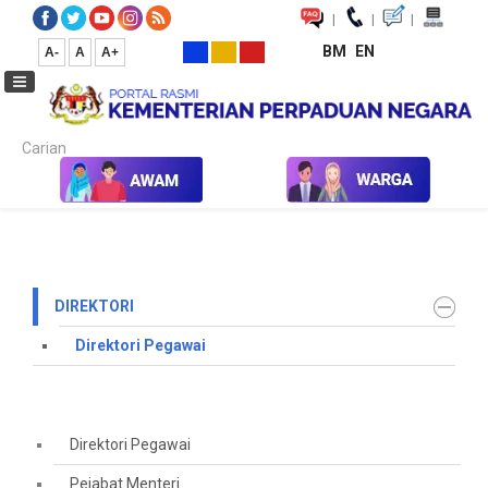
|
|
|
BM
EN
A-
A
A+
Carian...
Laman Utama
Hubungi Kami
Direktori
Direktori Pegawai
DIREKTORI
Direktori Pegawai
Direktori Pegawai
Pejabat Menteri