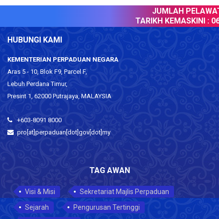
JUMLAH PELAWAT 
TARIKH KEMASKINI :
06 
HUBUNGI KAMI
KEMENTERIAN PERPADUAN NEGARA
Aras 5 - 10, Blok F9, Parcel F,
Lebuh Perdana Timur,
Presint 1, 62000 Putrajaya, MALAYSIA
+603-8091 8000
pro[at]perpaduan[dot]gov[dot]my
TAG AWAN
Visi & Misi
Sekretariat Majlis Perpaduan
Sejarah
Pengurusan Tertinggi