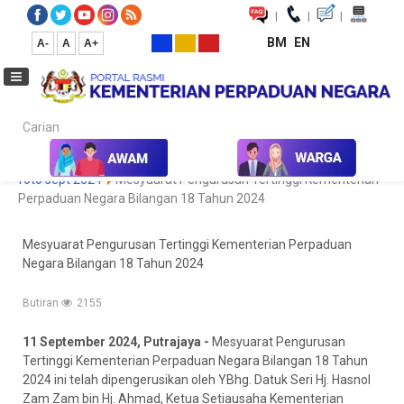
|
|
|
BM
EN
A-
A
A+
Carian...
Laman Utama
Media
Koleksi Media
Foto
Galeri Foto
foto sept 2024
Mesyuarat Pengurusan Tertinggi Kementerian
Perpaduan Negara Bilangan 18 Tahun 2024
Mesyuarat Pengurusan Tertinggi Kementerian Perpaduan
Negara Bilangan 18 Tahun 2024
Butiran
2155
11 September 2024, Putrajaya -
Mesyuarat Pengurusan
Tertinggi Kementerian Perpaduan Negara Bilangan 18 Tahun
2024 ini telah dipengerusikan oleh YBhg. Datuk Seri Hj. Hasnol
Zam Zam bin Hj. Ahmad, Ketua Setiausaha Kementerian