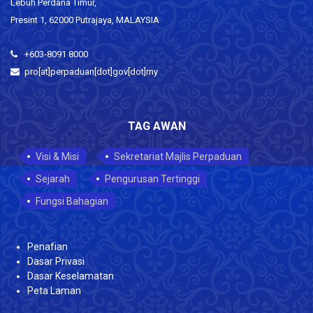
Lebuh Perdana Timur,
Presint 1, 62000 Putrajaya, MALAYSIA
+603-8091 8000
pro[at]perpaduan[dot]gov[dot]my
TAG AWAN
Visi & Misi
Sekretariat Majlis Perpaduan
Sejarah
Pengurusan Tertinggi
Fungsi Bahagian
Penafian
Dasar Privasi
Dasar Keselamatan
Peta Laman