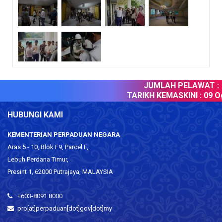
JUMLAH PELAWAT :
TARIKH KEMASKINI :
09 Og
HUBUNGI KAMI
KEMENTERIAN PERPADUAN NEGARA
Aras 5 - 10, Blok F9, Parcel F,
Lebuh Perdana Timur,
Presint 1, 62000 Putrajaya, MALAYSIA
+603-8091 8000
pro[at]perpaduan[dot]gov[dot]my