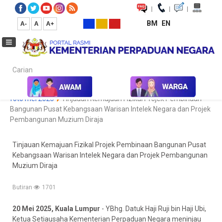
|
|
|
BM
EN
A-
A
A+
Carian...
Laman Utama
Media
Koleksi Media
Foto
Galeri Foto
foto mei 2025
Tinjauan Kemajuan Fizikal Projek Pembinaan
Bangunan Pusat Kebangsaan Warisan Intelek Negara dan Projek
Pembangunan Muzium Diraja
Tinjauan Kemajuan Fizikal Projek Pembinaan Bangunan Pusat
Kebangsaan Warisan Intelek Negara dan Projek Pembangunan
Muzium Diraja
Butiran
1701
20 Mei 2025, Kuala Lumpur
- YBhg. Datuk Haji Ruji bin Haji Ubi,
Ketua Setiausaha Kementerian Perpaduan Negara meninjau