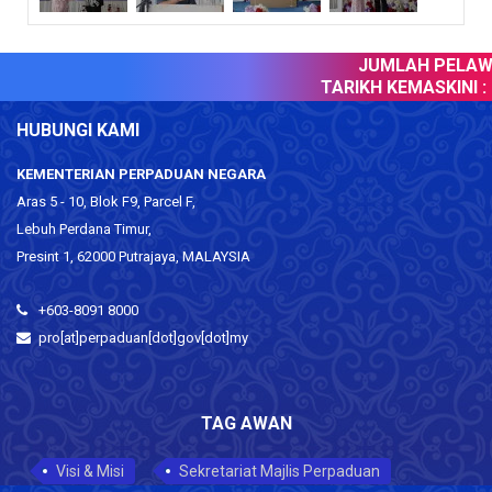
JUMLAH PELAWAT
TARIKH KEMASKINI :
0
HUBUNGI KAMI
KEMENTERIAN PERPADUAN NEGARA
Aras 5 - 10, Blok F9, Parcel F,
Lebuh Perdana Timur,
Presint 1, 62000 Putrajaya, MALAYSIA
+603-8091 8000
pro[at]perpaduan[dot]gov[dot]my
TAG AWAN
Visi & Misi
Sekretariat Majlis Perpaduan