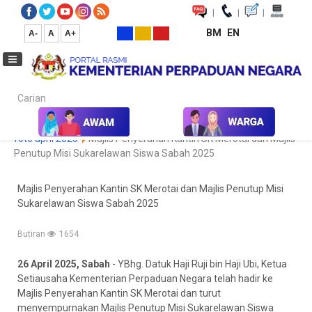
|
|
|
BM
EN
A-
A
A+
Carian...
Laman Utama
Media
Koleksi Media
Foto
Galeri Foto
foto april 2025
Majlis Penyerahan Kantin SK Merotai dan Majlis
Penutup Misi Sukarelawan Siswa Sabah 2025
Majlis Penyerahan Kantin SK Merotai dan Majlis Penutup Misi
Sukarelawan Siswa Sabah 2025
Butiran
1654
26 April 2025, Sabah
- YBhg. Datuk Haji Ruji bin Haji Ubi, Ketua
Setiausaha Kementerian Perpaduan Negara telah hadir ke
Majlis Penyerahan Kantin SK Merotai dan turut
menyempurnakan Majlis Penutup Misi Sukarelawan Siswa