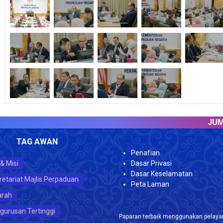
JUMLAH 
TAG AWAN
Penafian
 & Misi
Dasar Privasi
Dasar Keselamatan
retariat Majlis Perpaduan
Peta Laman
arah
gurusan Tertinggi
Paparan terbaik menggunakan pelayar