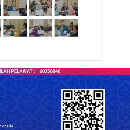
PELAWAT :
60358846
 Mozilla