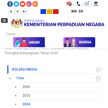
|
|
|
BM
EN
A-
A
A+
Carian...
Laman Utama
Media
Koleksi Media
Foto
2024
Galeri
Foto
foto sept 2024
Kem Perpaduan Anak Malaysia
Peringkat Kebangsaan Tahun 2024
KOLEKSI MEDIA
Foto
2026
2025
2024