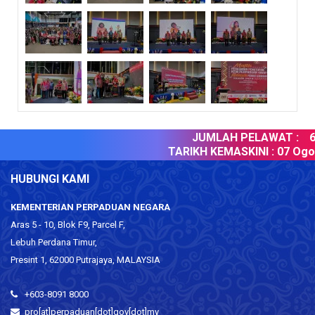
JUMLAH PELAWAT :
60
TARIKH KEMASKINI :
07 Ogos
HUBUNGI KAMI
KEMENTERIAN PERPADUAN NEGARA
Aras 5 - 10, Blok F9, Parcel F,
Lebuh Perdana Timur,
Presint 1, 62000 Putrajaya, MALAYSIA
+603-8091 8000
pro[at]perpaduan[dot]gov[dot]my