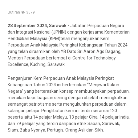
Butiran
3579
2
8
September 2024,
Sarawak
-
Jabatan Perpaduan Negara
dan Integrasi Nasional (JPNIN) dengan kerjasama Kementerian
Pendidikan Malaysia (KPM)telah menganjurkan Kem
Perpaduan Anak Malaysia Peringkat Kebangsaan Tahun 2024
yang telah dirasmikan oleh YB Dato Sri Aaron Ago Dagang,
Menteri Perpaduan bertempat di Centre for Technology
Excellence, Kuching, Sarawak.
Penganjuran Kem Perpaduan Anak Malaysia Peringkat
Kebangsaan Tahun 2024 ini bertemakan “Menjiwai Rukun
Negara” yang berteraskan konsep membudayakan perpaduan,
meraikan kepelbagaian seiring dengan objektif meningkatkan
semangat patriotisme serta mengukuhkan perpaduan dalam
kalangan pelajar. Penglibatan kem ini terdiri seramai 120
peserta iaitu 14 pelajar Melayu, 13 pelajar Cina, 14 pelajar India,
dan 79 pelajar yang terdiri daripada etnik Sabah, Sarawak,
Siam, Baba Nyonya, Portugis, Orang Asli dan Sikh.