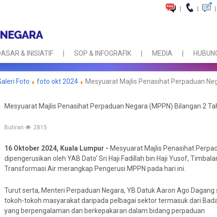
|
|
|
ASAR & INISIATIF
SOP & INFOGRAFIK
MEDIA
HUBUNG
Galeri Foto
foto okt 2024
Mesyuarat Majlis Penasihat Perpaduan Ne
Mesyuarat Majlis Penasihat Perpaduan Negara (MPPN) Bilangan 2 T
Butiran
2815
16 Oktober 2024, Kuala Lumpur -
Mesyuarat Majlis Penasihat Perpa
dipengerusikan oleh YAB Dato’ Sri Haji Fadillah bin Haji Yusof, Timb
Transformasi Air merangkap Pengerusi MPPN pada hari ini.
Turut serta, Menteri Perpaduan Negara, YB Datuk Aaron Ago Dagang se
tokoh-tokoh masyarakat daripada pelbagai sektor termasuk dari Bada
yang berpengalaman dan berkepakaran dalam bidang perpaduan