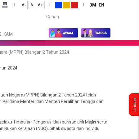
|
|
|
BM
EN
A-
A
A+
Carian...
I KAMI
gara (MPPN) Bilangan 2 Tahun 2024
ahun 2024
duan Negara (MPPN) Bilangan 2 Tahun 2024 telah
Undian
alan Perdana Menteri dan Menteri Peralihan Tenaga dan
laku Timbalan Pengerusi dan barisan ahli Majlis serta
n Bukan Kerajaan (NGO), pihak swasta dan individu