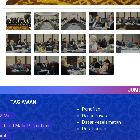
JUMLAH P
TAG AWAN
Penafian
 & Misi
Dasar Privasi
Dasar Keselamatan
retariat Majlis Perpaduan
Peta Laman
arah