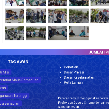
JUMLAH PELAWA
TAG AWAN
Penafian
 & Misi
Dasar Privasi
Dasar Keselamatan
retariat Majlis Perpaduan
Peta Laman
arah
gurusan Tertinggi
Paparan terbaik menggunakan pelayar
Firefox dan Google Chrome dengan re
gsi Bahagian
skrin 1366x768.