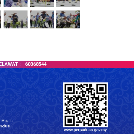
T :
60368544
 Mozilla
solusi