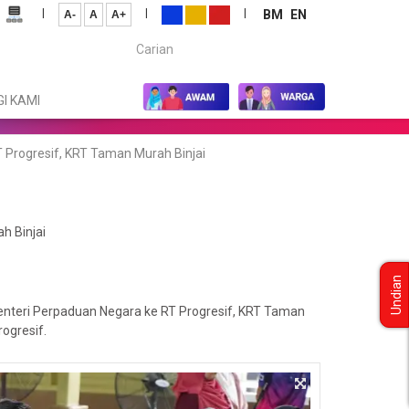
|
|
|
BM
EN
A-
A
A+
Carian...
I KAMI
Progresif, KRT Taman Murah Binjai
h Binjai
Undian
nteri Perpaduan Negara ke RT Progresif, KRT Taman
ogresif.