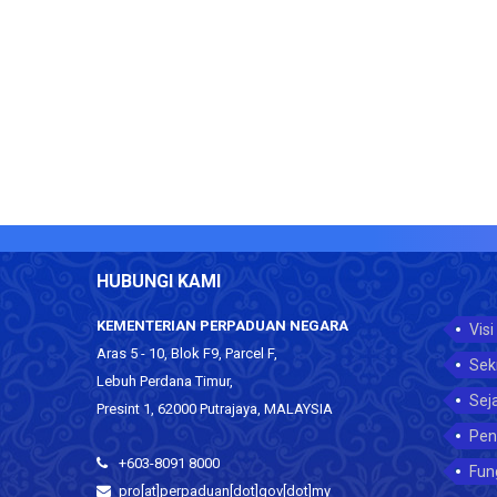
HUBUNGI KAMI
KEMENTERIAN PERPADUAN NEGARA
Visi
Aras 5 - 10, Blok F9, Parcel F,
Sek
Lebuh Perdana Timur,
Sej
Presint 1, 62000 Putrajaya, MALAYSIA
Pen
+603-8091 8000
Fun
pro[at]perpaduan[dot]gov[dot]my