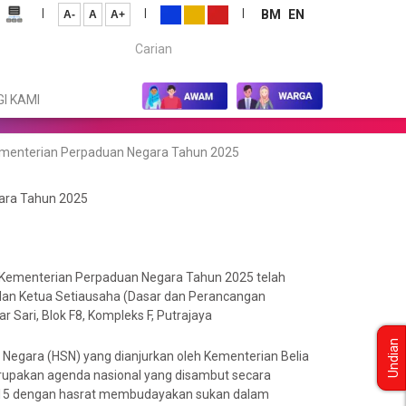
|
|
|
BM
EN
A-
A
A+
Carian...
I KAMI
ementerian Perpaduan Negara Tahun 2025
ara Tahun 2025
 Kementerian Perpaduan Negara Tahun 2025 telah
lan Ketua Setiausaha (Dasar dan Perancangan
Sari, Blok F8, Kompleks F, Putrajaya
Undian
 Negara (HSN) yang dianjurkan oleh Kementerian Belia
rupakan agenda nasional yang disambut secara
2015 dengan hasrat membudayakan sukan dalam