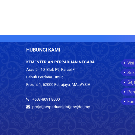
HUBUNGI KAMI
KEMENTERIAN PERPADUAN NEGARA
Visi
Aras 5 - 10, Blok F9, Parcel F,
Sek
Lebuh Perdana Timur,
Sej
Presint 1, 62000 Putrajaya, MALAYSIA
Pen
+603-8091 8000
Fun
pro[at]perpaduan[dot]gov[dot]my