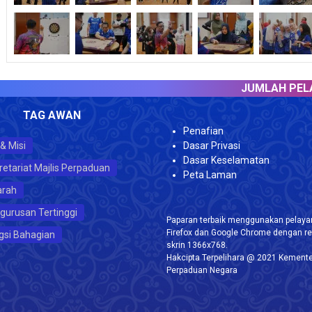
JUMLAH PELAWAT 
TAG AWAN
Penafian
 & Misi
Dasar Privasi
Dasar Keselamatan
retariat Majlis Perpaduan
Peta Laman
arah
gurusan Tertinggi
Paparan terbaik menggunakan pelayar
Firefox dan Google Chrome dengan re
gsi Bahagian
skrin 1366x768.
Hakcipta Terpelihara @ 2021 Kemente
Perpaduan Negara