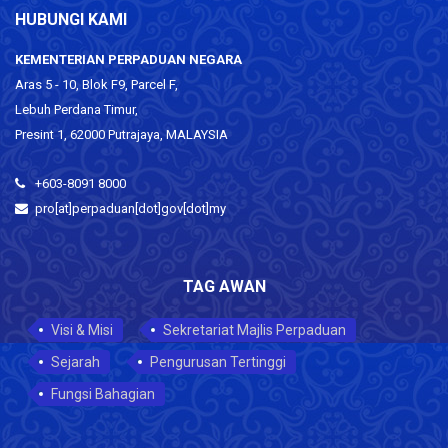
HUBUNGI KAMI
KEMENTERIAN PERPADUAN NEGARA
Aras 5 - 10, Blok F9, Parcel F,
Lebuh Perdana Timur,
Presint 1, 62000 Putrajaya, MALAYSIA
+603-8091 8000
pro[at]perpaduan[dot]gov[dot]my
TAG AWAN
Visi & Misi
Sekretariat Majlis Perpaduan
Sejarah
Pengurusan Tertinggi
Fungsi Bahagian