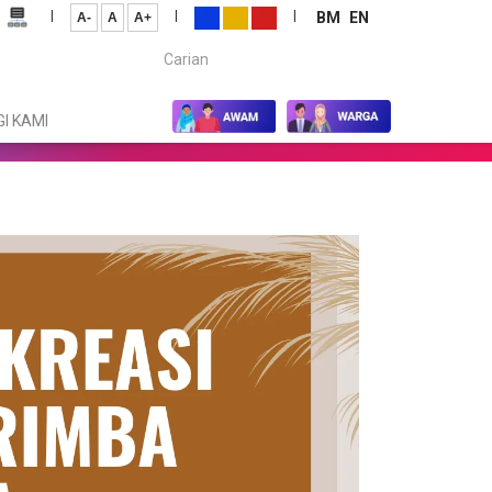
|
|
|
BM
EN
A-
A
A+
Carian...
I KAMI