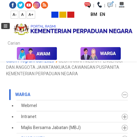
|
|
|
BM
EN
A-
A
A+
Carian...
Laman Utama
Warga
PUSPANITA
Galeri Program
2025
Galeri Program Jan 2025
SESI RAMAH MESRA PENGERUSI
DAN ANGGOTA JAWATANKUASA CAWANGAN PUSPANITA
KEMENTERIAN PERPADUAN NEGARA
WARGA
Webmel
Intranet
Majlis Bersama Jabatan (MBJ)