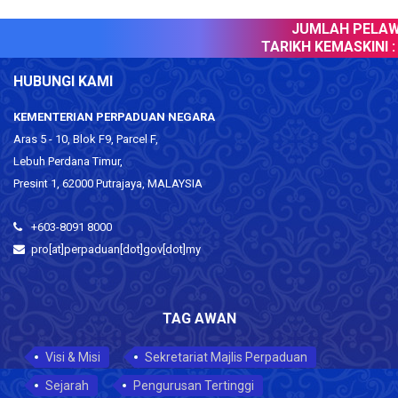
JUMLAH PELAWA
TARIKH KEMASKINI :
HUBUNGI KAMI
KEMENTERIAN PERPADUAN NEGARA
Aras 5 - 10, Blok F9, Parcel F,
Lebuh Perdana Timur,
Presint 1, 62000 Putrajaya, MALAYSIA
+603-8091 8000
pro[at]perpaduan[dot]gov[dot]my
TAG AWAN
Visi & Misi
Sekretariat Majlis Perpaduan
Sejarah
Pengurusan Tertinggi