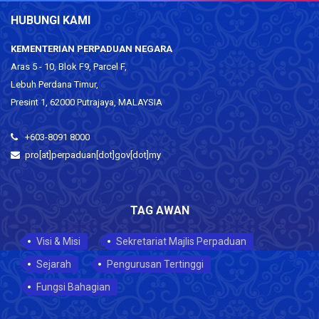
HUBUNGI KAMI
KEMENTERIAN PERPADUAN NEGARA
Aras 5 - 10, Blok F9, Parcel F,
Lebuh Perdana Timur,
Presint 1, 62000 Putrajaya, MALAYSIA
+603-8091 8000
pro[at]perpaduan[dot]gov[dot]my
TAG AWAN
Visi & Misi
Sekretariat Majlis Perpaduan
Sejarah
Pengurusan Tertinggi
Fungsi Bahagian