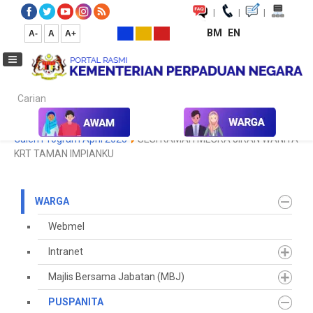
|
|
|
BM
EN
A-
A
A+
Carian...
Laman Utama
Warga
PUSPANITA
Galeri Program
2025
Galeri Program April 2025
SESI RAMAH MESRA JIRAN WANITA
KRT TAMAN IMPIANKU
WARGA
Webmel
Intranet
Majlis Bersama Jabatan (MBJ)
PUSPANITA