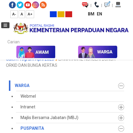
|
|
|
BM
EN
A-
A
A+
Carian...
Laman Utama
Warga
PUSPANITA
Galeri Program
2025
Galeri Program April 2025
LAWATAN KE NURSERI BUNGA
ORKID DAN BUNGA KERTAS
WARGA
Webmel
Intranet
Majlis Bersama Jabatan (MBJ)
PUSPANITA