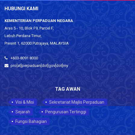
HUBUNGI KAMI
KEMENTERIAN PERPADUAN NEGARA
Aras 5 - 10, Blok F9, Parcel F,
Lebuh Perdana Timur,
Presint 1, 62000 Putrajaya, MALAYSIA
+603-8091 8000
pro[at]perpaduan[dot]gov[dot]my
TAG AWAN
Visi & Misi
Sekretariat Majlis Perpaduan
Sejarah
Pengurusan Tertinggi
Fungsi Bahagian