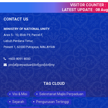
VISITOR COUNTER :
LATEST UPDATE :
08 Augu
CONTACT US
MINISTRY OF NATIONAL UNITY
Aras 5 - 10, Blok F9, Parcel F,
Lebuh Perdana Timur,
Presint 1, 62000 Putrajaya, MALAYSIA
+603-8091 8000
pro[at]perpaduan[dot]gov[dot]my
TAG CLOUD
Visi & Misi
Sekretariat Majlis Perpaduan
Sejarah
Pengurusan Tertinggi