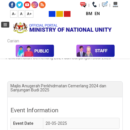
|
|
|
BM
EN
A-
A
A+
Carian...
Home
Kalendar Aktiviti & Program
Majlis Anugerah
Perkhidmatan Cemerlang 2024 dan Sanjungan Budi 2025
Majlis Anugerah Perkhidmatan Cemerlang 2024 dan
Sanjungan Budi 2025
Event Information
Event Date
20-05-2025