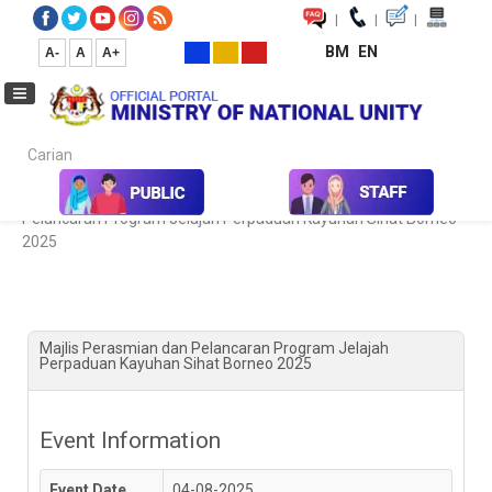
|
|
|
BM
EN
A-
A
A+
Carian...
Home
Kalendar Aktiviti & Program
Majlis Perasmian dan
Pelancaran Program Jelajah Perpaduan Kayuhan Sihat Borneo
2025
Majlis Perasmian dan Pelancaran Program Jelajah
Perpaduan Kayuhan Sihat Borneo 2025
Event Information
Event Date
04-08-2025