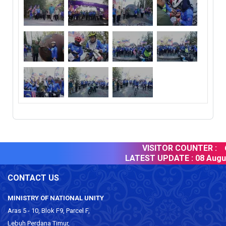
VISITOR COUNTER :
6
LATEST UPDATE :
08 Augus
CONTACT US
MINISTRY OF NATIONAL UNITY
Aras 5 - 10, Blok F9, Parcel F,
Lebuh Perdana Timur,