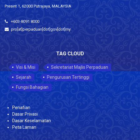
Presint 1, 62000 Putrajaya, MALAYSIA
+603-8091 8000
pro[at]perpaduan[dot]gov[dot]my
TAG CLOUD
Visi & Misi
Sekretariat Majlis Perpaduan
Sejarah
Pengurusan Tertinggi
Fungsi Bahagian
Penafian
Dasar Privasi
Dasar Keselamatan
Peta Laman