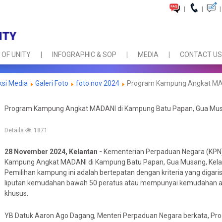
|
|
|
 OF UNITY
INFOGRAPHIC & SOP
MEDIA
CONTACT US
ksi Media
Galeri Foto
foto nov 2024
Program Kampung Angkat MAD
Program Kampung Angkat MADANI di Kampung Batu Papan, Gua Mus
Details
1871
28 November 2024, Kelantan -
Kementerian Perpaduan Negara (KPN)
Kampung Angkat MADANI di Kampung Batu Papan, Gua Musang, Kelan
Pemilihan kampung ini adalah bertepatan dengan kriteria yang digar
liputan kemudahan bawah 50 peratus atau mempunyai kemudahan asa
khusus.
YB Datuk Aaron Ago Dagang, Menteri Perpaduan Negara berkata, P