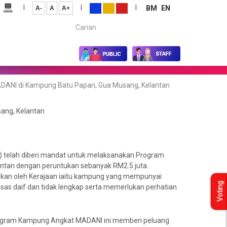
|
|
|
BM
EN
A-
A
A+
Carian...
ANI di Kampung Batu Papan, Gua Musang, Kelantan
ang, Kelantan
 telah diberi mandat untuk melaksanakan Program
tan dengan peruntukan sebanyak RM2.5 juta.
iskan oleh Kerajaan iaitu kampung yang mempunyai
Voting
s daif dan tidak lengkap serta memerlukan perhatian
rogram Kampung Angkat MADANI ini memberi peluang