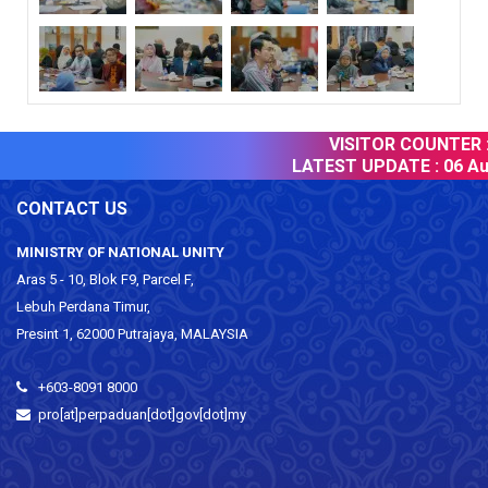
VISITOR COUNTER :
LATEST UPDATE :
06 Aug
CONTACT US
MINISTRY OF NATIONAL UNITY
Aras 5 - 10, Blok F9, Parcel F,
Lebuh Perdana Timur,
Presint 1, 62000 Putrajaya, MALAYSIA
+603-8091 8000
pro[at]perpaduan[dot]gov[dot]my