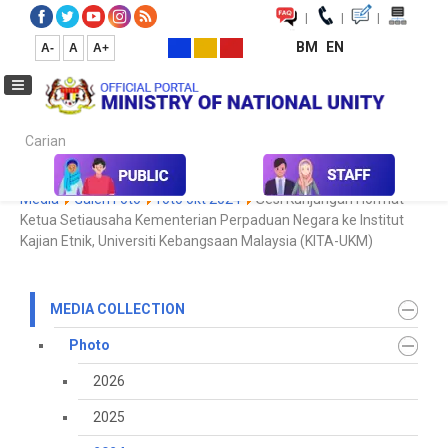
|
|
|
BM
EN
A-
A
A+
Carian...
Home
Media
Media Collection
Photo
2024
Koleksi
Media
Galeri Foto
foto okt 2024
Sesi Kunjungan Hormat
Ketua Setiausaha Kementerian Perpaduan Negara ke Institut
Kajian Etnik, Universiti Kebangsaan Malaysia (KITA-UKM)
MEDIA COLLECTION
Photo
2026
2025