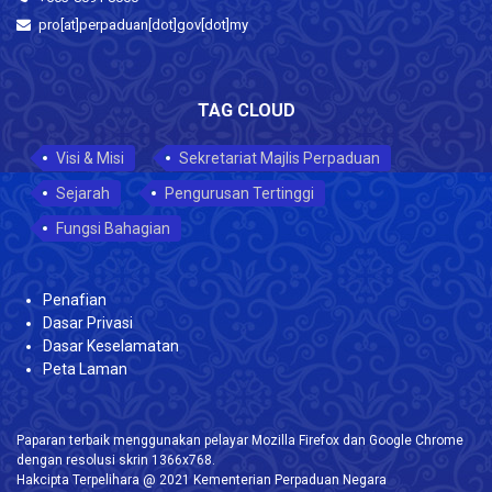
pro[at]perpaduan[dot]gov[dot]my
TAG CLOUD
Visi & Misi
Sekretariat Majlis Perpaduan
Sejarah
Pengurusan Tertinggi
Fungsi Bahagian
Penafian
Dasar Privasi
Dasar Keselamatan
Peta Laman
Paparan terbaik menggunakan pelayar Mozilla Firefox dan Google Chrome
dengan resolusi skrin 1366x768.
Hakcipta Terpelihara @ 2021 Kementerian Perpaduan Negara