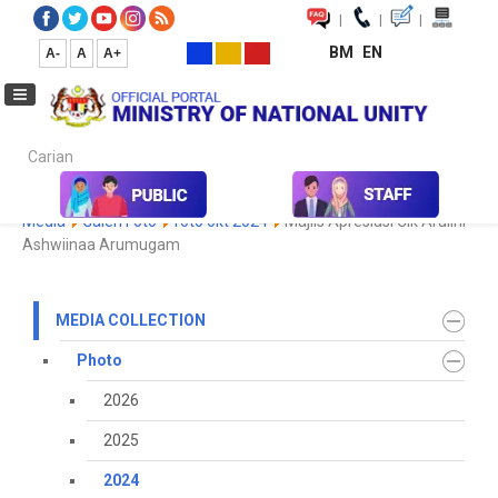
|
|
|
BM
EN
A-
A
A+
Carian...
Home
Media
Media Collection
Photo
2024
Koleksi
Media
Galeri Foto
foto okt 2024
Majlis Apresiasi Cik Arulini
Ashwiinaa Arumugam
MEDIA COLLECTION
Photo
2026
2025
2024