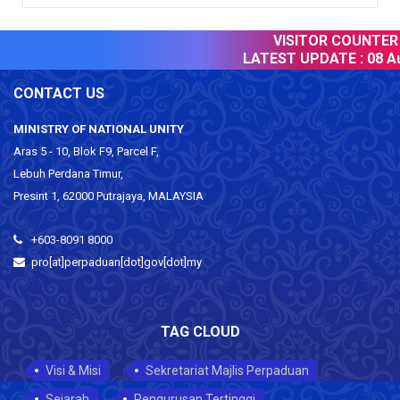
VISITOR COUNTER :
LATEST UPDATE :
08 Au
CONTACT US
MINISTRY OF NATIONAL UNITY
Aras 5 - 10, Blok F9, Parcel F,
Lebuh Perdana Timur,
Presint 1, 62000 Putrajaya, MALAYSIA
+603-8091 8000
pro[at]perpaduan[dot]gov[dot]my
TAG CLOUD
Visi & Misi
Sekretariat Majlis Perpaduan
Sejarah
Pengurusan Tertinggi