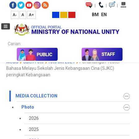
|
|
|
BM
EN
A-
A
A+
Carian...
Home
Media
Media Collection
Photo
2024
Koleksi
Media
Galeri Foto
foto okt 2024
Pertandingan Teater
Bahasa Melayu Sekolah Jenis Kebangsaan Cina (SJKC)
peringkat Kebangsaan
MEDIA COLLECTION
Photo
2026
2025