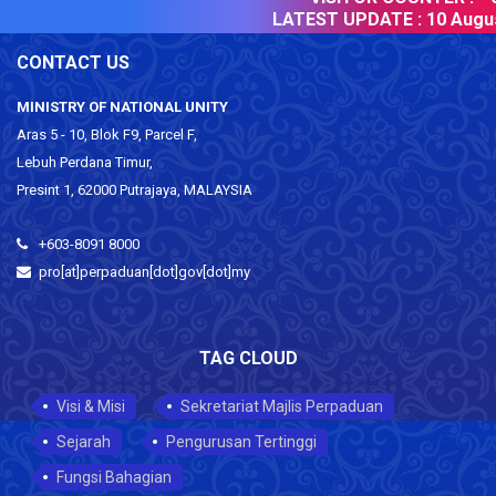
LATEST UPDATE :
10 August
CONTACT US
MINISTRY OF NATIONAL UNITY
Aras 5 - 10, Blok F9, Parcel F,
Lebuh Perdana Timur,
Presint 1, 62000 Putrajaya, MALAYSIA
+603-8091 8000
pro[at]perpaduan[dot]gov[dot]my
TAG CLOUD
Visi & Misi
Sekretariat Majlis Perpaduan
Sejarah
Pengurusan Tertinggi
Fungsi Bahagian