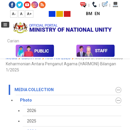
|
|
|
BM
EN
A-
A
A+
Carian...
Home
Media
Media Collection
Photo
2024
Koleksi
Media
Galeri Foto
foto feb 2025
Mesyuarat Jawatankuasa
Keharmonian Antara Penganut Agama (HARMONI) Bilangan
1/2025
MEDIA COLLECTION
Photo
2026
2025