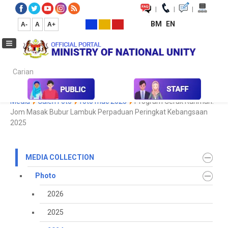
|
|
|
BM
EN
A-
A
A+
Carian...
Home
Media
Media Collection
Photo
2024
Koleksi
Media
Galeri Foto
foto mac 2025
Program Gerak Rahmah:
Jom Masak Bubur Lambuk Perpaduan Peringkat Kebangsaan
2025
MEDIA COLLECTION
Photo
2026
2025