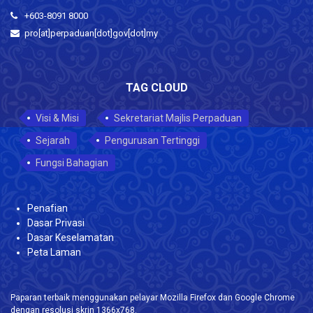
+603-8091 8000
pro[at]perpaduan[dot]gov[dot]my
TAG CLOUD
Visi & Misi
Sekretariat Majlis Perpaduan
Sejarah
Pengurusan Tertinggi
Fungsi Bahagian
Penafian
Dasar Privasi
Dasar Keselamatan
Peta Laman
Paparan terbaik menggunakan pelayar Mozilla Firefox dan Google Chrome
dengan resolusi skrin 1366x768.