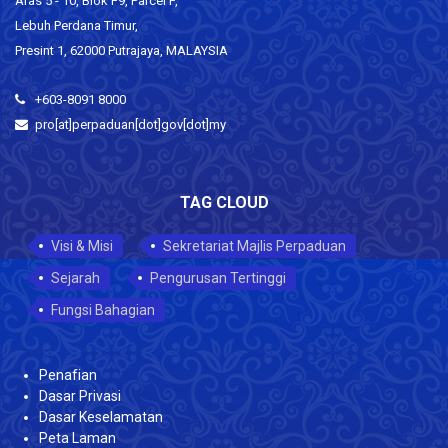
Aras 5 - 10, Blok F9, Parcel F,
Lebuh Perdana Timur,
Presint 1, 62000 Putrajaya, MALAYSIA
+603-8091 8000
pro[at]perpaduan[dot]gov[dot]my
TAG CLOUD
Visi & Misi
Sekretariat Majlis Perpaduan
Sejarah
Pengurusan Tertinggi
Fungsi Bahagian
Penafian
Dasar Privasi
Dasar Keselamatan
Peta Laman