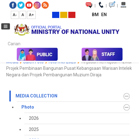
|
|
|
BM
EN
A-
A
A+
Carian...
Home
Media
Media Collection
Photo
2024
Koleksi
Media
Galeri Foto
foto mei 2025
Tinjauan Kemajuan Fizikal
Projek Pembinaan Bangunan Pusat Kebangsaan Warisan Intelek
Negara dan Projek Pembangunan Muzium Diraja
MEDIA COLLECTION
Photo
2026
2025