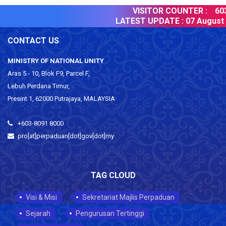
VISITOR COUNTER :
603
LATEST UPDATE :
07 August 2
CONTACT US
MINISTRY OF NATIONAL UNITY
Aras 5 - 10, Blok F9, Parcel F,
Lebuh Perdana Timur,
Presint 1, 62000 Putrajaya, MALAYSIA
+603-8091 8000
pro[at]perpaduan[dot]gov[dot]my
TAG CLOUD
Visi & Misi
Sekretariat Majlis Perpaduan
Sejarah
Pengurusan Tertinggi