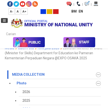
|
|
|
BM
EN
A-
A
A+
Carian...
Home
Media
Media Collection
Photo
2024
Koleksi
Media
Galeri Foto
foto julai 2025
Lawatan Minister of State
(Minister for Skills) Department for Education ke Pameran
Kementerian Perpaduan Negara @EXPO OSAKA 2025
MEDIA COLLECTION
Photo
2026
2025