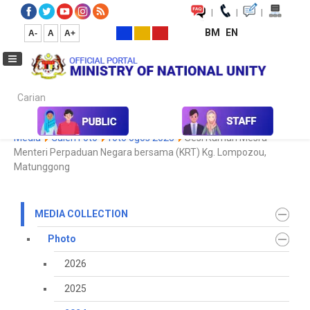
|
|
|
BM
EN
A-
A
A+
Carian...
Home
Media
Media Collection
Photo
2024
Koleksi
Media
Galeri Foto
foto ogos 2025
Sesi Ramah Mesra
Menteri Perpaduan Negara bersama (KRT) Kg. Lompozou,
Matunggong
MEDIA COLLECTION
Photo
2026
2025