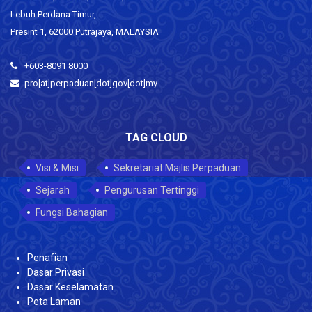
Lebuh Perdana Timur,
Presint 1, 62000 Putrajaya, MALAYSIA
+603-8091 8000
pro[at]perpaduan[dot]gov[dot]my
TAG CLOUD
Visi & Misi
Sekretariat Majlis Perpaduan
Sejarah
Pengurusan Tertinggi
Fungsi Bahagian
Penafian
Dasar Privasi
Dasar Keselamatan
Peta Laman