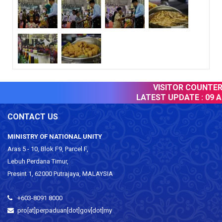
VISITOR COUNTER :
LATEST UPDATE :
09 Au
CONTACT US
MINISTRY OF NATIONAL UNITY
Aras 5 - 10, Blok F9, Parcel F,
Lebuh Perdana Timur,
Presint 1, 62000 Putrajaya, MALAYSIA
+603-8091 8000
pro[at]perpaduan[dot]gov[dot]my