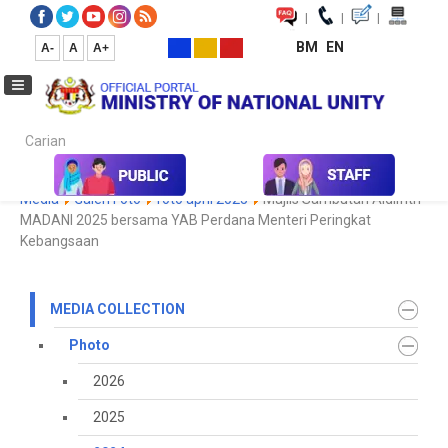
|
|
|
BM
EN
A-
A
A+
Carian...
Home
Media
Media Collection
Photo
2024
Koleksi
Media
Galeri Foto
foto april 2025
Majlis Sambutan Aidilfitri
MADANI 2025 bersama YAB Perdana Menteri Peringkat
Kebangsaan
MEDIA COLLECTION
Photo
2026
2025