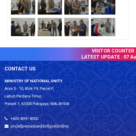
VISITOR COUNTER :
LATEST UPDATE :
07 Aug
CONTACT US
MINISTRY OF NATIONAL UNITY
Aras 5 - 10, Blok F9, Parcel F,
Lebuh Perdana Timur,
Presint 1, 62000 Putrajaya, MALAYSIA
+603-8091 8000
pro[at]perpaduan[dot]gov[dot]my