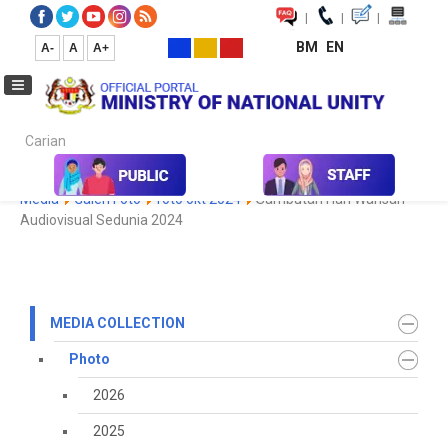
|
|
|
BM
EN
A-
A
A+
Carian...
Home
Media
Media Collection
Photo
2022
Koleksi
Media
Galeri Foto
foto okt 2024
Sambutan Hari Warisan
Audiovisual Sedunia 2024
MEDIA COLLECTION
Photo
2026
2025