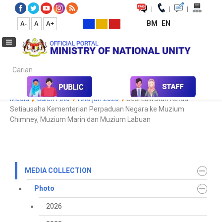
|
|
|
BM
EN
A-
A
A+
Carian...
Home
Media
Media Collection
Photo
2022
Koleksi
Media
Galeri Foto
foto jan 2025
Sesi Lawatan Ketua
Setiausaha Kementerian Perpaduan Negara ke Muzium
Chimney, Muzium Marin dan Muzium Labuan
MEDIA COLLECTION
Photo
2026