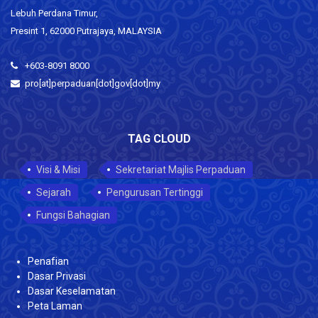
Lebuh Perdana Timur,
Presint 1, 62000 Putrajaya, MALAYSIA
+603-8091 8000
pro[at]perpaduan[dot]gov[dot]my
TAG CLOUD
Visi & Misi
Sekretariat Majlis Perpaduan
Sejarah
Pengurusan Tertinggi
Fungsi Bahagian
Penafian
Dasar Privasi
Dasar Keselamatan
Peta Laman