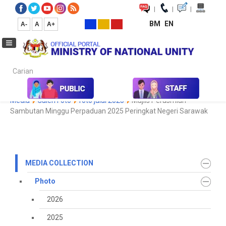
|
|
|
BM
EN
A-
A
A+
Carian...
Home
Media
Media Collection
Photo
2022
Koleksi
Media
Galeri Foto
foto julai 2025
Majlis Perasmian
Sambutan Minggu Perpaduan 2025 Peringkat Negeri Sarawak
MEDIA COLLECTION
Photo
2026
2025