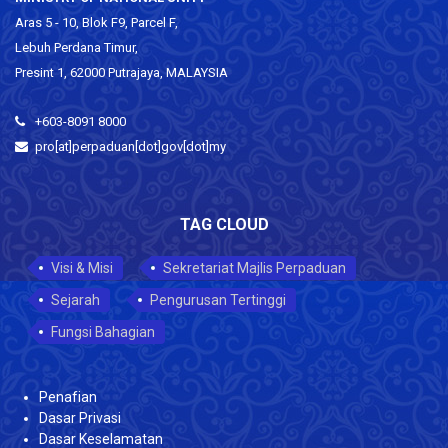
Aras 5 - 10, Blok F9, Parcel F,
Lebuh Perdana Timur,
Presint 1, 62000 Putrajaya, MALAYSIA
+603-8091 8000
pro[at]perpaduan[dot]gov[dot]my
TAG CLOUD
Visi & Misi
Sekretariat Majlis Perpaduan
Sejarah
Pengurusan Tertinggi
Fungsi Bahagian
Penafian
Dasar Privasi
Dasar Keselamatan