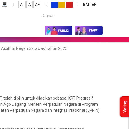
|
|
|
BM
EN
A-
A
A+
Carian...
idilfitri Negeri Sarawak Tahun 2025
elah dipilih untuk dijadikan sebagai KRT Progresif
Voting
aron Ago Dagang, Menteri Perpaduan Negara di Program
batan Perpaduan Negara dan Integrasi Nasional (JPNIN)