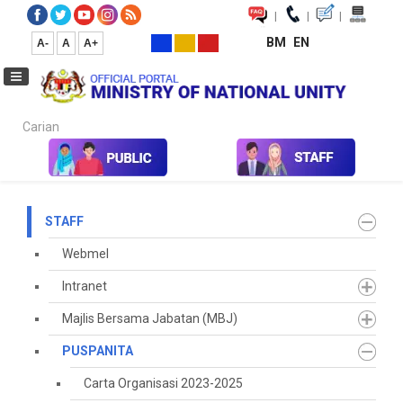
|
|
|
BM
EN
A-
A
A+
Carian...
Home
Staff
PUSPANITA
Galeri Program
2025
Warga
STAFF
Webmel
Intranet
Majlis Bersama Jabatan (MBJ)
PUSPANITA
Carta Organisasi 2023-2025