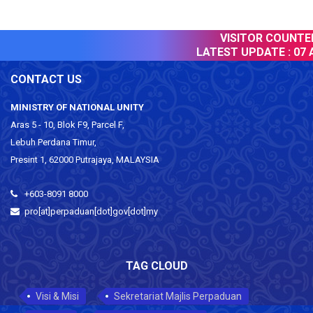
VISITOR COUNTER 
LATEST UPDATE :
07 Au
CONTACT US
MINISTRY OF NATIONAL UNITY
Aras 5 - 10, Blok F9, Parcel F,
Lebuh Perdana Timur,
Presint 1, 62000 Putrajaya, MALAYSIA
+603-8091 8000
pro[at]perpaduan[dot]gov[dot]my
TAG CLOUD
Visi & Misi
Sekretariat Majlis Perpaduan