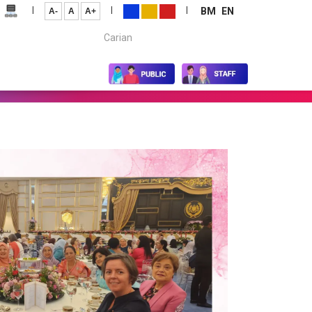
|
|
|
BM
EN
A-
A
A+
Carian...