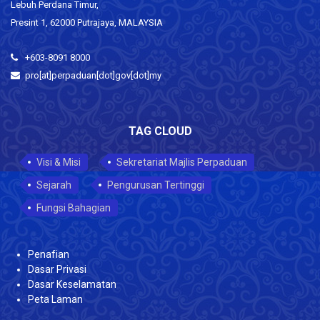
Lebuh Perdana Timur,
Presint 1, 62000 Putrajaya, MALAYSIA
+603-8091 8000
pro[at]perpaduan[dot]gov[dot]my
TAG CLOUD
Visi & Misi
Sekretariat Majlis Perpaduan
Sejarah
Pengurusan Tertinggi
Fungsi Bahagian
Penafian
Dasar Privasi
Dasar Keselamatan
Peta Laman