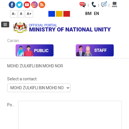
|
|
|
BM
EN
A-
A
A+
Carian...
Home
MOHD ZULKIFLI BIN MOHD NOR
Select a contact:
Position: